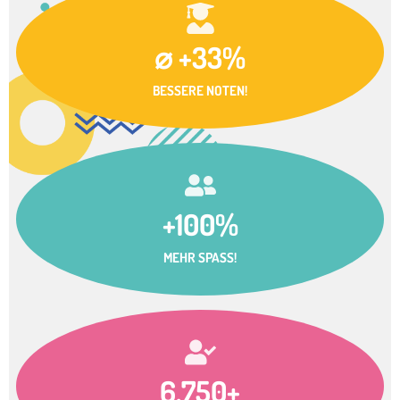
⌀ +33%
BESSERE NOTEN!
+100%
MEHR SPASS!
6.750+