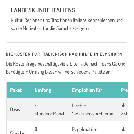
LANDESKUNDE ITALIENS
Kultur, Regionen und Traditionen Italiens kennenlernen und
so die Motivation für die Sprache steigern.
DIE KOSTEN FÜR ITALIENISCH NACHHILFE IN ELMSHORN
Die Kostenfrage beschäftigt viele Eltern. Je nach Intensität und
benötigtem Umfang bieten wir verschiedene Pakete an:
Paket
Umfang
Empfohlen für
Preis
4
Leichte
ab
Basis
Stunden/Monat
Verständnisprobleme
25€/S
8
Regelmäßige
ab
Standard